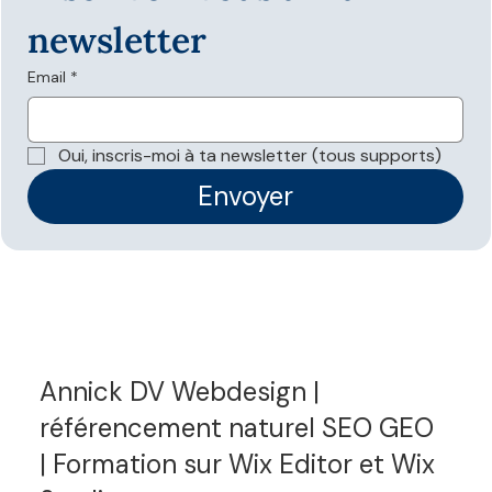
newsletter
Email
*
Les données structurées sont-elles
nécessaires pour apparaître dans les
Oui, inscris-moi à ta newsletter (tous supports)
réponses IA ?
Envoyer
Annick DV Webdesign |
référencement naturel SEO GEO
| Formation sur Wix Editor et Wix