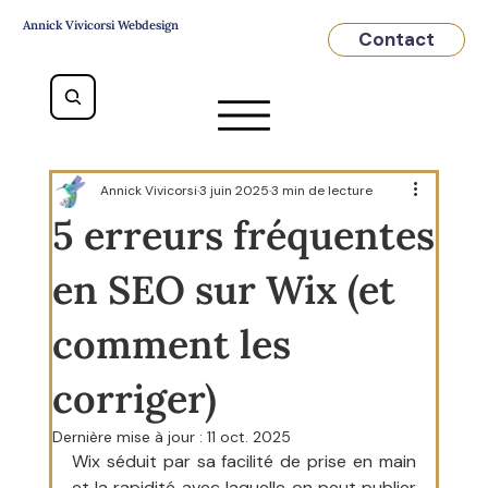
Annick Vivicorsi Webdesign
Contact
Annick Vivicorsi
3 juin 2025
3 min de lecture
5 erreurs fréquentes
en SEO sur Wix (et
comment les
corriger)
Dernière mise à jour :
11 oct. 2025
Wix séduit par sa facilité de prise en main 
et la rapidité avec laquelle on peut publier 