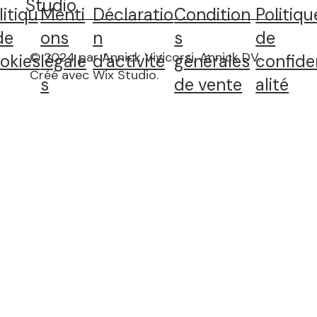
Studio
litiqu
Menti
Déclaratio
Condition
Politiqu
de
ons
n
s
de
© 2024 par Annick Vivicorsi, Annick DV.
okies
légale
d'activité
générales
confide
Créé avec Wix Studio
.
s
de vente
alité