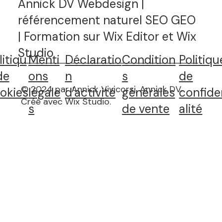
Annick DV Webdesign |
référencement naturel SEO GEO
| Formation sur Wix Editor et Wix
Studio
litiqu
Menti
Déclaratio
Condition
Politiqu
de
ons
n
s
de
© 2024 par Annick Vivicorsi, Annick DV.
okies
légale
d'activité
générales
confide
Créé avec Wix Studio
.
s
de vente
alité