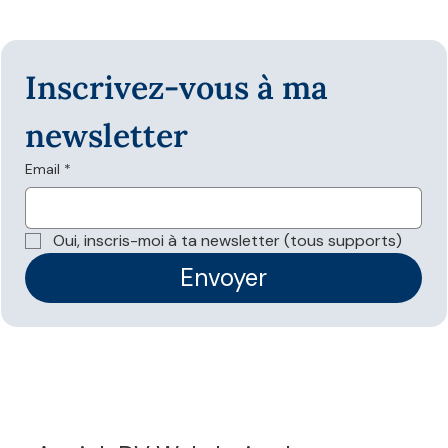
Inscrivez-vous à ma 
newsletter
Email
*
Les données structurées sont-elles
nécessaires pour apparaître dans les
Oui, inscris-moi à ta newsletter (tous supports)
réponses IA ?
Envoyer