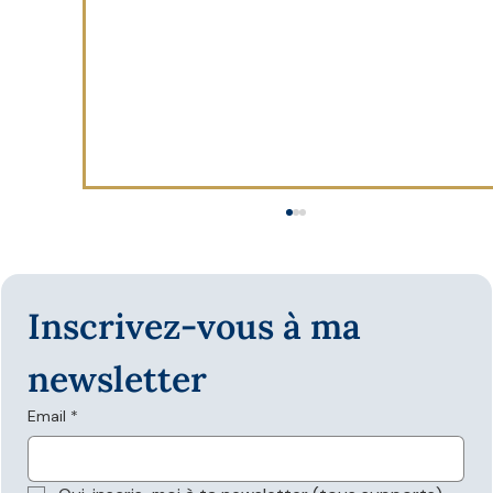
Inscrivez-vous à ma 
newsletter
Email
*
Les données structurées sont-elles
nécessaires pour apparaître dans les