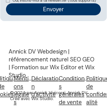
Oui, inscris-moi à ta newsletter (tous supports)
réponses IA ?
Envoyer
Annick DV Webdesign |
référencement naturel SEO GEO
| Formation sur Wix Editor et Wix
Studio
litiqu
Menti
Déclaratio
Condition
Politiqu
de
ons
n
s
de
© 2024 par Annick Vivicorsi, Annick DV.
okies
légale
d'activité
générales
confide
Créé avec Wix Studio
.
s
de vente
alité