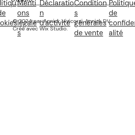
litiqu
Menti
Déclaratio
Condition
Politiqu
de
ons
n
s
de
© 2024 par Annick Vivicorsi, Annick DV.
okies
légale
d'activité
générales
confide
Créé avec Wix Studio
.
s
de vente
alité