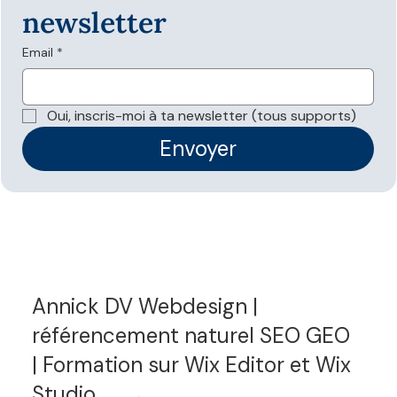
newsletter
Email
*
Les données structurées sont-elles
nécessaires pour apparaître dans les
Oui, inscris-moi à ta newsletter (tous supports)
réponses IA ?
Envoyer
Annick DV Webdesign |
référencement naturel SEO GEO
| Formation sur Wix Editor et Wix
Studio