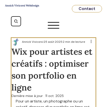
Annick Vivicorsi Webdesign
Contact
Annick Vivicorsi
25 août 2025
2 min de lecture
Wix pour artistes et
créatifs : optimiser
son portfolio en
ligne
Dernière mise à jour :
11 oct. 2025
Pour un artiste, un photographe ou un 
créatif, disposer d’un portfolio en ligne est 