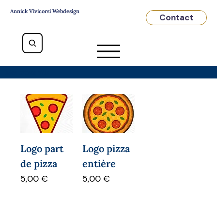
Annick Vivicorsi Webdesign
Contact
Mes offres Wix
Logo part
Logo pizza
de pizza
entière
Prix
Prix
5,00 €
5,00 €