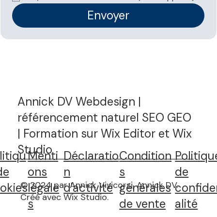
réponses IA ?
Envoyer
Annick DV Webdesign |
référencement naturel SEO GEO
| Formation sur Wix Editor et Wix
Studio
litiqu
Menti
Déclaratio
Condition
Politiqu
de
ons
n
s
de
© 2024 par Annick Vivicorsi, Annick DV.
okies
légale
d'activité
générales
confide
Créé avec Wix Studio
.
s
de vente
alité