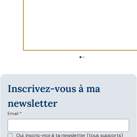
Inscrivez-vous à ma 
newsletter
Email
*
Les données structurées sont-elles
nécessaires pour apparaître dans les
Oui, inscris-moi à ta newsletter (tous supports)