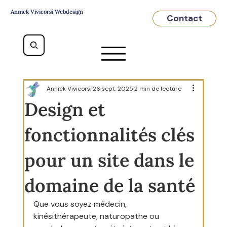
Annick Vivicorsi Webdesign
Contact
Annick Vivicorsi
26 sept. 2025
2 min de lecture
Design et
fonctionnalités clés
pour un site dans le
domaine de la santé
Que vous soyez médecin, 
kinésithérapeute, naturopathe ou 