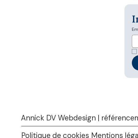
I
Em
Annick DV Webdesign | référencem
Politique de cookies
Mentions léga