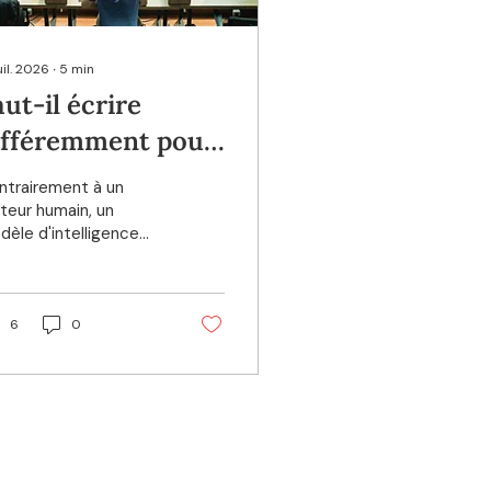
uil. 2026
∙
5
min
aut-il écrire
ifféremment pour
es IA ? La réponse
ntrairement à un
fficielle de Google
teur humain, un
dèle d'intelligence
ificielle analyse un
xte de manière
tistique et
guistique.
6
0