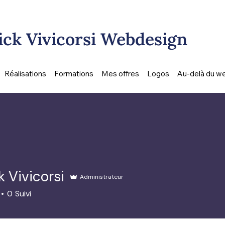
ck Vivicorsi Webdesign
Réalisations
Formations
Mes offres
Logos
Au-delà du w
 Vivicorsi
Administrateur
0
Suivi