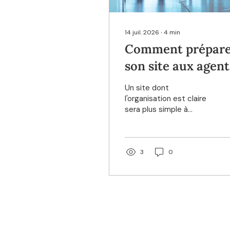
14 juil. 2026
∙
4
min
Comment prépar
son site aux agent
IA ?
Un site dont
l'organisation est claire
sera plus simple à
interpréter, aussi bien
pour un moteur de
recherche que pour un
agent chargé d'assister
3
0
un utilisateur.