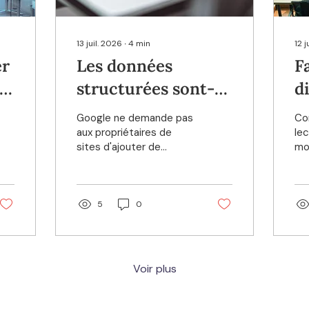
13 juil. 2026
∙
4
min
12 j
er
Les données
F
s
structurées sont-
d
elles nécessaires
l
Google ne demande pas
Co
pour apparaître
o
aux propriétaires de
lec
sites d'ajouter de
mo
dans les réponses
nouvelles données
art
IA ?
structurées pour
te
apparaître dans les AI
sta
Overviews ou dans l'AI
lin
5
0
Mode.
Voir plus