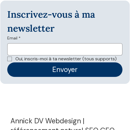
Inscrivez-vous à ma 
newsletter
Email
*
Les données structurées sont-elles
nécessaires pour apparaître dans les
Oui, inscris-moi à ta newsletter (tous supports)
réponses IA ?
Envoyer
Annick DV Webdesign |