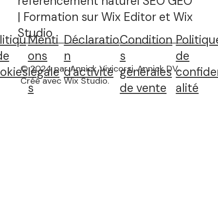
référencement naturel SEO GEO
| Formation sur Wix Editor et Wix
Studio
litiqu
Menti
Déclaratio
Condition
Politiqu
de
ons
n
s
de
© 2024 par Annick Vivicorsi, Annick DV.
okies
légale
d'activité
générales
confide
Créé avec Wix Studio
.
s
de vente
alité