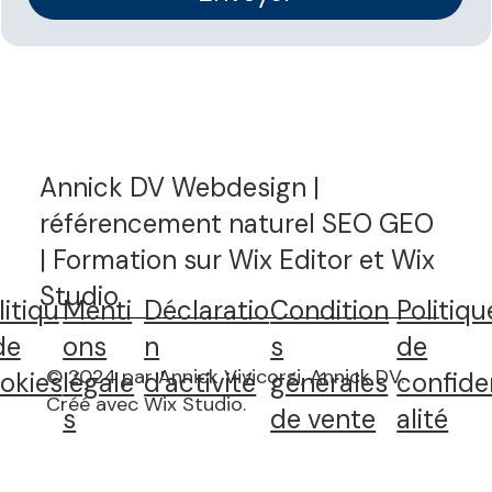
Annick DV Webdesign |
référencement naturel SEO GEO
| Formation sur Wix Editor et Wix
Studio
litiqu
Menti
Déclaratio
Condition
Politiqu
de
ons
n
s
de
© 2024 par Annick Vivicorsi, Annick DV.
okies
légale
d'activité
générales
confide
Créé avec Wix Studio
.
s
de vente
alité