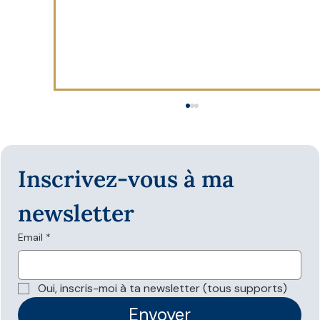
Inscrivez-vous à ma 
newsletter
Email
*
Les données structurées sont-elles
nécessaires pour apparaître dans les
Oui, inscris-moi à ta newsletter (tous supports)
réponses IA ?
Envoyer