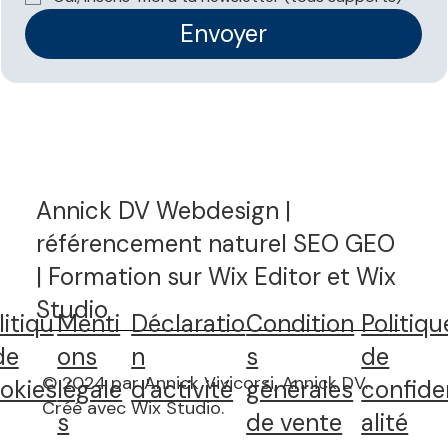
Envoyer
Annick DV Webdesign |
référencement naturel SEO GEO
| Formation sur Wix Editor et Wix
Studio
litiqu
Menti
Déclaratio
Condition
Politiqu
de
ons
n
s
de
© 2024 par Annick Vivicorsi, Annick DV.
okies
légale
d'activité
générales
confide
Créé avec Wix Studio
.
s
de vente
alité