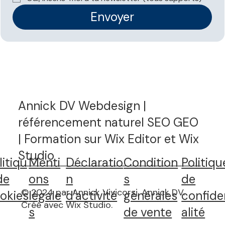
Envoyer
Annick DV Webdesign |
référencement naturel SEO GEO
| Formation sur Wix Editor et Wix
Studio
litiqu
Menti
Déclaratio
Condition
Politiqu
de
ons
n
s
de
© 2024 par Annick Vivicorsi, Annick DV.
okies
légale
d'activité
générales
confide
Créé avec Wix Studio
.
s
de vente
alité