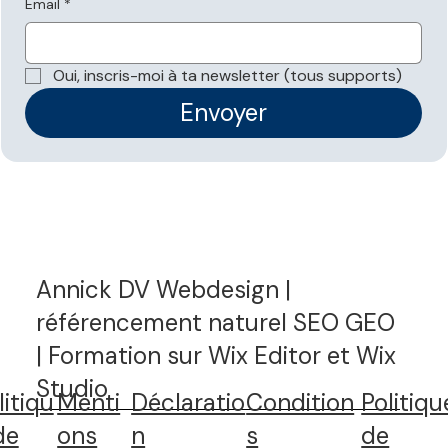
Email
*
Oui, inscris-moi à ta newsletter (tous supports)
Envoyer
Annick DV Webdesign |
référencement naturel SEO GEO
| Formation sur Wix Editor et Wix
Studio
litiqu
Menti
Déclaratio
Condition
Politiqu
de
ons
n
s
de