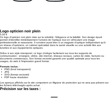
Logo opticien noir plein
Prix
5,00 €
Ce logo d’opticien noir plein mise sur la sobriété, l’élégance et la lisibilité. Son design épuré
permet d'identifier immédiatement l'univers de l'optique tout en véhiculant une image
professionnelle et rassurante. Il convient aussi bien à un magasin d’optique indépendant qu’à
un réseau d’opticiens, un cabinet spécialisé dans la santé visuelle ou une activité liée aux
lunettes et aux équipements optiques.
Grâce à son style intemporel, ce logo s'intègre facilement sur tous les supports de
communication : enseigne, vitrine, site internet, réseaux sociaux, cartes de visite, factures ou
documents commerciaux. Son format vectoriel garantit une qualité optimale pour tous les
usages, du web à l'impression grand format.
Formats inclus :
PNG (fond transparent)
JPG
SVG (format vectoriel)
PDF haute résolution
Les aperçus affichés sur le site comportent un filigrane de protection qui ne sera pas présent sur
les fichiers téléchargés après achat.
Précision sur les taxes :