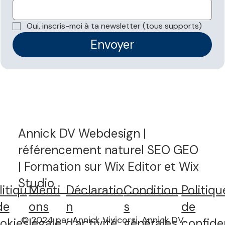
Oui, inscris-moi à ta newsletter (tous supports)
Envoyer
Annick DV Webdesign |
référencement naturel SEO GEO
| Formation sur Wix Editor et Wix
Studio
litiqu
Menti
Déclaratio
Condition
Politiqu
de
ons
n
s
de
© 2024 par Annick Vivicorsi, Annick DV.
okies
légale
d'activité
générales
confide