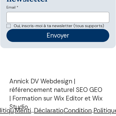
Email
*
Oui, inscris-moi à ta newsletter (tous supports)
Envoyer
Annick DV Webdesign |
référencement naturel SEO GEO
| Formation sur Wix Editor et Wix
Studio
litiqu
Menti
Déclaratio
Condition
Politiqu