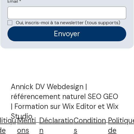
Email
*
Oui, inscris-moi à ta newsletter (tous supports)
Envoyer
Annick DV Webdesign |
référencement naturel SEO GEO
| Formation sur Wix Editor et Wix
Studio
litiqu
Menti
Déclaratio
Condition
Politiqu
de
ons
n
s
de