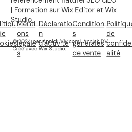
référencement naturel SEO GEO
| Formation sur Wix Editor et Wix
Studio
litiqu
Menti
Déclaratio
Condition
Politiqu
de
ons
n
s
de
© 2024 par Annick Vivicorsi, Annick DV.
okies
légale
d'activité
générales
confide
Créé avec Wix Studio
.
s
de vente
alité