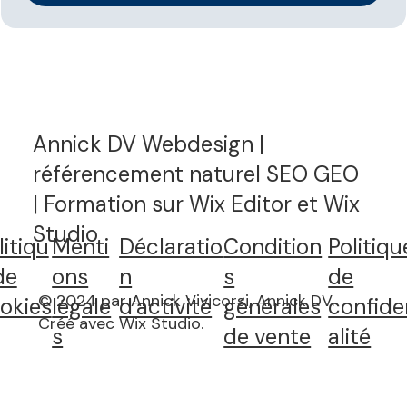
Annick DV Webdesign |
référencement naturel SEO GEO
| Formation sur Wix Editor et Wix
Studio
litiqu
Menti
Déclaratio
Condition
Politiqu
de
ons
n
s
de
© 2024 par Annick Vivicorsi, Annick DV.
okies
légale
d'activité
générales
confide
Créé avec Wix Studio
.
s
de vente
alité