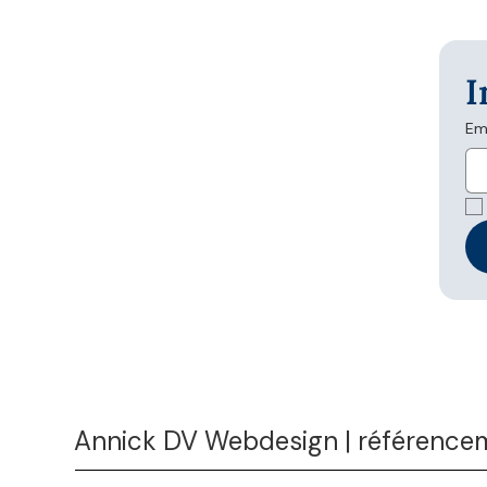
I
Em
Annick DV Webdesign | référencem