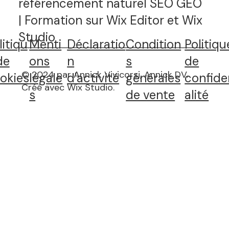
référencement naturel SEO GEO
| Formation sur Wix Editor et Wix
Studio
litiqu
Menti
Déclaratio
Condition
Politiqu
de
ons
n
s
de
© 2024 par Annick Vivicorsi, Annick DV.
okies
légale
d'activité
générales
confide
Créé avec Wix Studio
.
s
de vente
alité