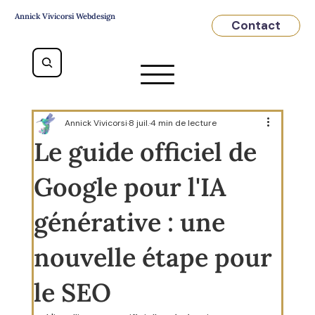
Annick Vivicorsi Webdesign
Contact
Annick Vivicorsi
8 juil.
4 min de lecture
Le guide officiel de
Google pour l'IA
générative : une
nouvelle étape pour
le SEO