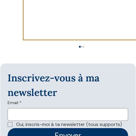
Inscrivez-vous à ma 
newsletter
Email
*
Les données structurées sont-elles
nécessaires pour apparaître dans les
Oui, inscris-moi à ta newsletter (tous supports)
réponses IA ?
Envoyer