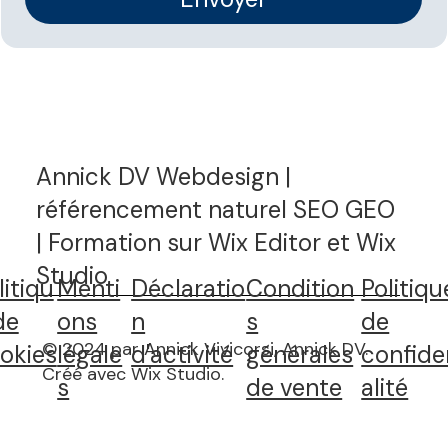
Annick DV Webdesign |
référencement naturel SEO GEO
| Formation sur Wix Editor et Wix
Studio
litiqu
Menti
Déclaratio
Condition
Politiqu
de
ons
n
s
de
© 2024 par Annick Vivicorsi, Annick DV.
okies
légale
d'activité
générales
confide
Créé avec Wix Studio
.
s
de vente
alité