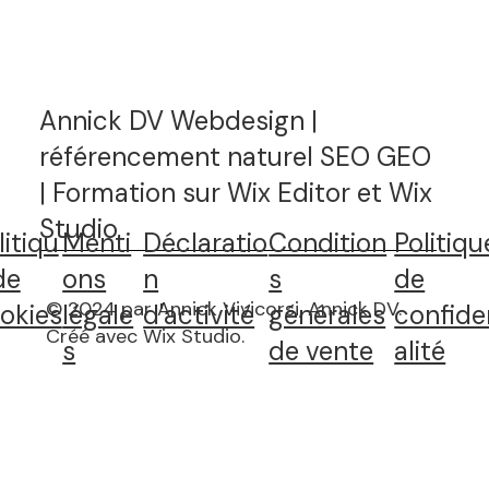
Annick DV Webdesign |
référencement naturel SEO GEO
| Formation sur Wix Editor et Wix
Studio
litiqu
Menti
Déclaratio
Condition
Politiqu
de
ons
n
s
de
© 2024 par Annick Vivicorsi, Annick DV.
okies
légale
d'activité
générales
confide
Créé avec Wix Studio
.
s
de vente
alité