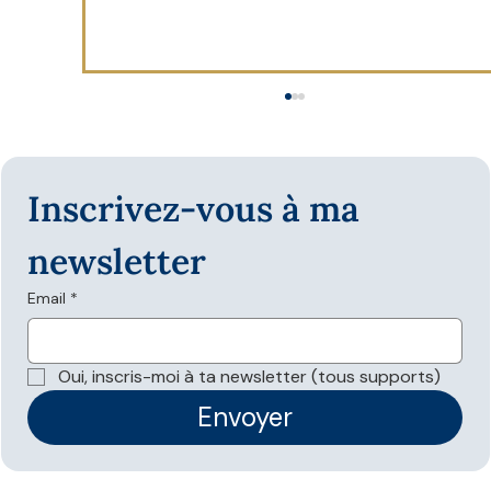
Inscrivez-vous à ma 
newsletter
Email
*
Les données structurées sont-elles
nécessaires pour apparaître dans les
Oui, inscris-moi à ta newsletter (tous supports)
réponses IA ?
Envoyer