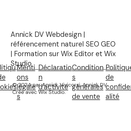
Annick DV Webdesign |
référencement naturel SEO GEO
| Formation sur Wix Editor et Wix
Studio
litiqu
Menti
Déclaratio
Condition
Politiqu
de
ons
n
s
de
© 2024 par Annick Vivicorsi, Annick DV.
okies
légale
d'activité
générales
confide
Créé avec Wix Studio
.
s
de vente
alité