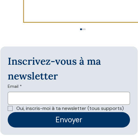
Inscrivez-vous à ma 
newsletter
Email
*
Les données structurées sont-elles
nécessaires pour apparaître dans les
Oui, inscris-moi à ta newsletter (tous supports)
réponses IA ?
Envoyer