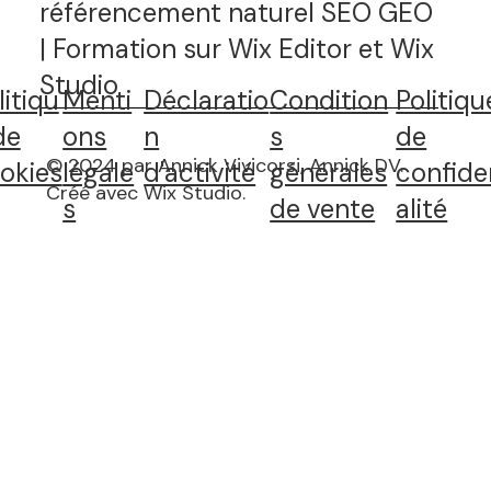
référencement naturel SEO GEO
| Formation sur Wix Editor et Wix
Studio
litiqu
Menti
Déclaratio
Condition
Politiqu
de
ons
n
s
de
© 2024 par Annick Vivicorsi, Annick DV.
okies
légale
d'activité
générales
confide
Créé avec Wix Studio
.
s
de vente
alité