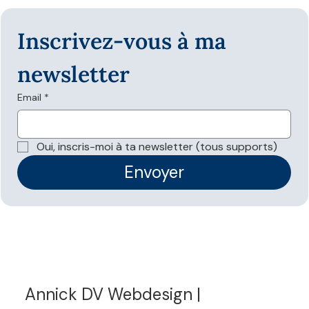
Inscrivez-vous à ma 
newsletter
Email
*
Les données structurées sont-elles
nécessaires pour apparaître dans les
Oui, inscris-moi à ta newsletter (tous supports)
réponses IA ?
Envoyer
Annick DV Webdesign |