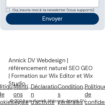
Les données structurées sont-elles
nécessaires pour apparaître dans les
Oui, inscris-moi à ta newsletter (tous supports)
réponses IA ?
Envoyer
Annick DV Webdesign |
référencement naturel SEO GEO
| Formation sur Wix Editor et Wix
Studio
litiqu
Menti
Déclaratio
Condition
Politiqu
de
ons
n
s
de
© 2024 par Annick Vivicorsi, Annick DV.
okies
légale
d'activité
générales
confide