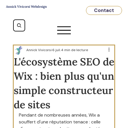
Annick Vivicorsi Webdesign
Contact
Annick Vivicorsi
6 juil.
4 min de lecture
L'écosystème SEO de
Wix : bien plus qu'un
simple constructeur
de sites
Pendant de nombreuses années, Wix a 
souffert d'une réputation tenace : celle 