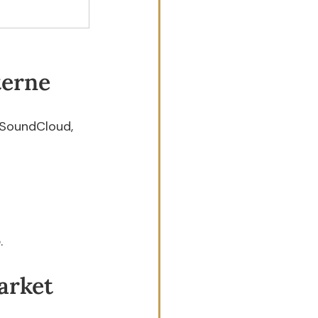
terne
 SoundCloud, 
.
arket