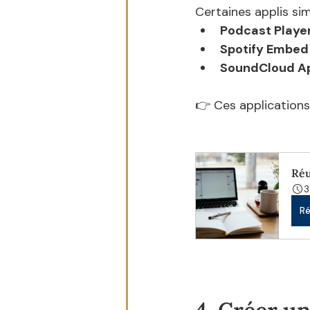
Certaines applis sim
Podcast Playe
Spotify Embed
SoundCloud A
👉 Ces applications 
Réu
3
Ré