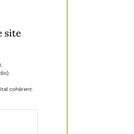
 site 
.
dio).
tal cohérent.