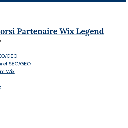
corsi Partenaire Wix Legend
t :
SEO/GEO
urel SEO/GEO
ers Wix
x