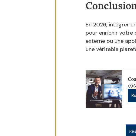
Conclusio
En 2026, intégrer un
pour enrichir votre c
externe ou une appl
une véritable platef
Coa
Ré
Rés