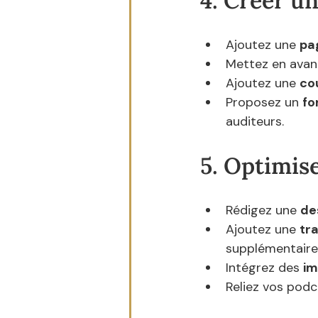
4. Créer u
Ajoutez une 
pa
Mettez en avan
Ajoutez une 
co
Proposez un 
fo
auditeurs.
5. Optimis
Rédigez une 
de
Ajoutez une 
tra
supplémentaire
Intégrez des 
im
Reliez vos podc