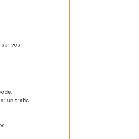
iser vos 
sode.
er un trafic 
es.