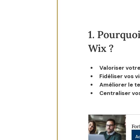
1. Pourquoi
Wix ?
Valoriser votr
Fidéliser vos v
Améliorer le t
Centraliser v
For
A