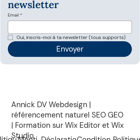
newsletter
Email
*
Les données structurées sont-elles
nécessaires pour apparaître dans les
Oui, inscris-moi à ta newsletter (tous supports)
réponses IA ?
Envoyer
Annick DV Webdesign |
référencement naturel SEO GEO
| Formation sur Wix Editor et Wix
Studio
litiqu
Menti
Déclaratio
Condition
Politiqu