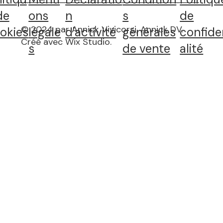
de
ons
n
s
de
© 2024 par Annick Vivicorsi, Annick DV.
okies
légale
d'activité
générales
confide
Créé avec Wix Studio
.
s
de vente
alité