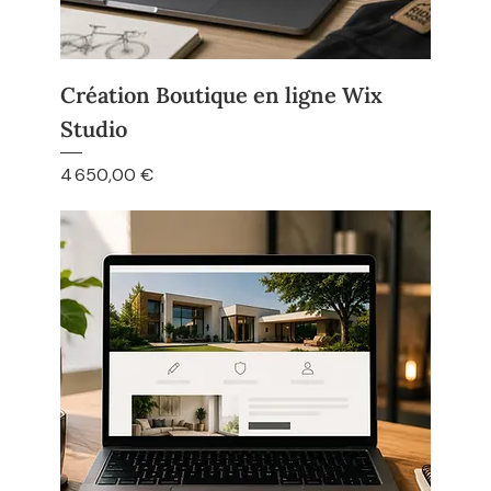
Création Boutique en ligne Wix
Studio
Prix
4 650,00 €