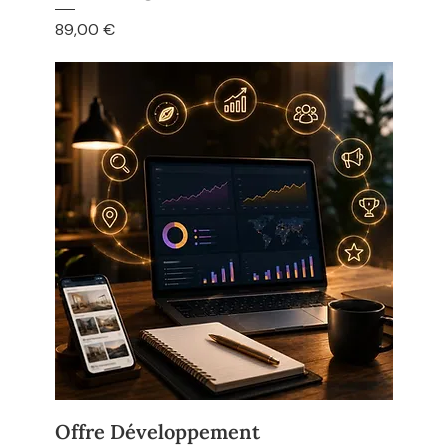
Prix
89,00 €
Offre Développement